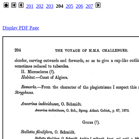
201
202
203
204
205
206
207
Display PDF Page