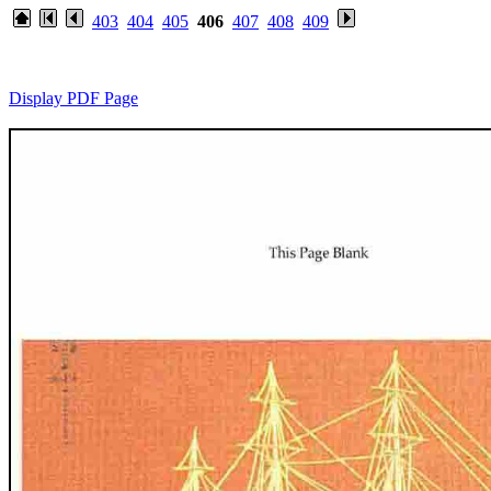
403
404
405
406
407
408
409
Display PDF Page