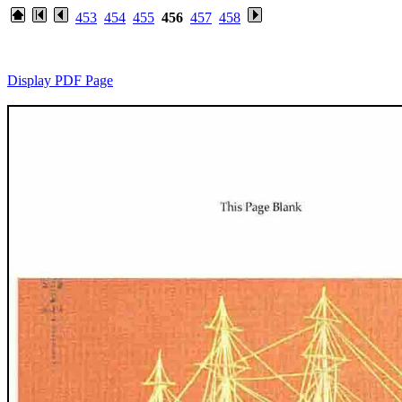
453
454
455
456
457
458
Display PDF Page