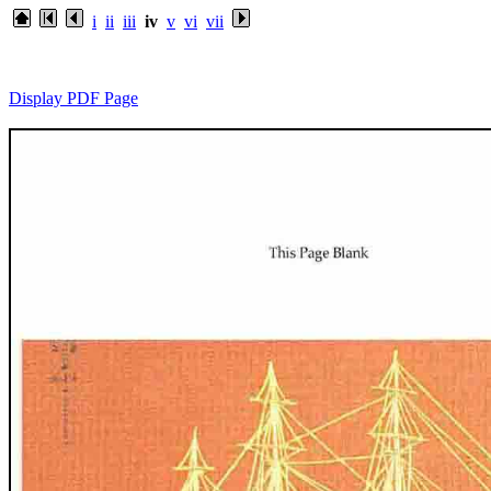
i
ii
iii
iv
v
vi
vii
Display PDF Page