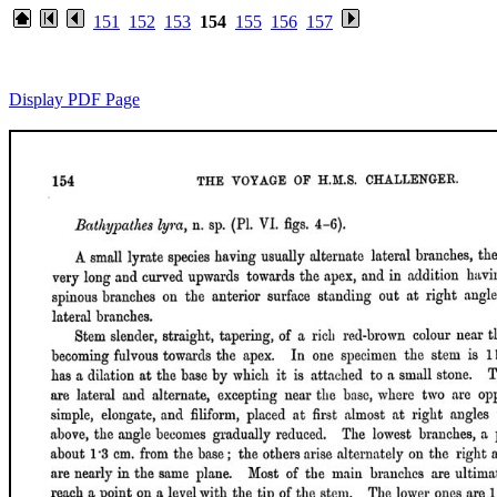
151
152
153
154
155
156
157
Display PDF Page