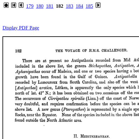
179
180
181
182
183
184
185
Display PDF Page