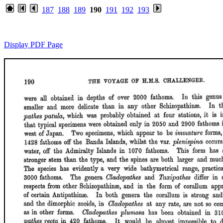
187
188
189
190
191
192
193
Display PDF Page