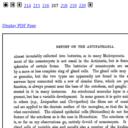
214
215
216
217
218
219
220
Display PDF Page