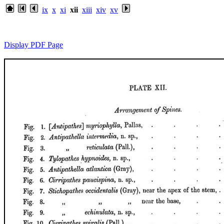
ix
x
xi
xii
xiii
xiv
xv
Display PDF Page