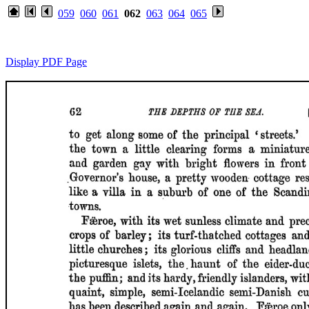
059
060
061
062
063
064
065
Display PDF Page