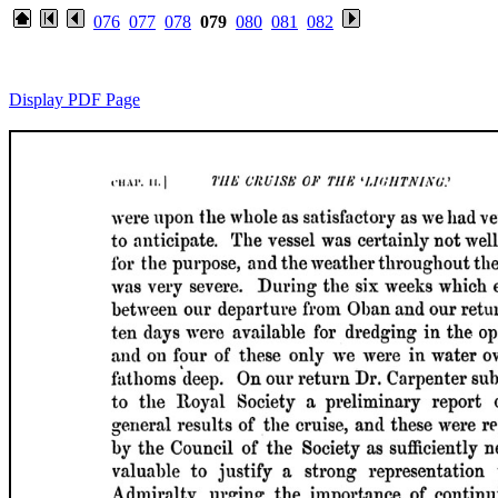
076
077
078
079
080
081
082
Display PDF Page