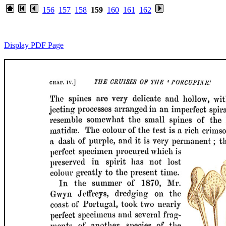
156
157
158
159
160
161
162
Display PDF Page