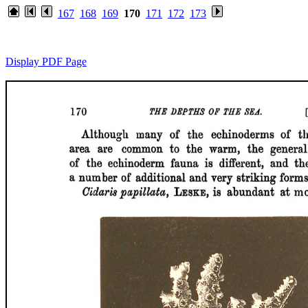
167
168
169
170
171
172
173
Display PDF Page