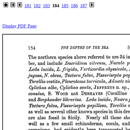
181
182
183
184
185
186
187
Display PDF Page