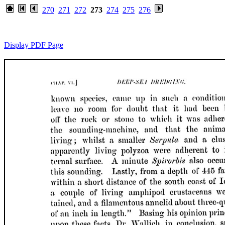
270
271
272
273
274
275
276
Display PDF Page