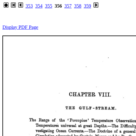
353
354
355
356
357
358
359
Display PDF Page