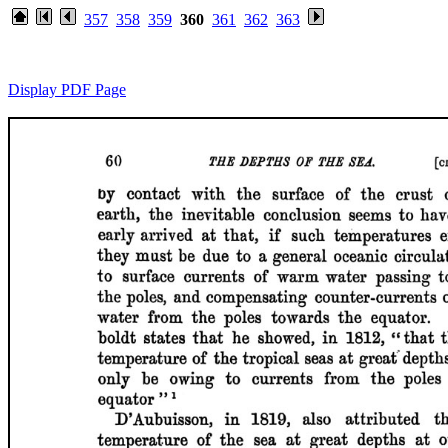
357
358
359
360
361
362
363
Display PDF Page