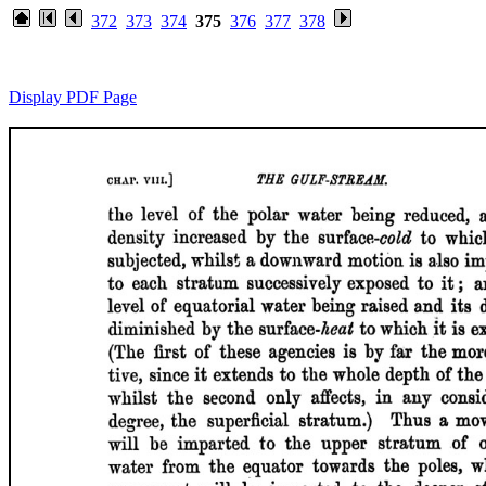
372
373
374
375
376
377
378
Display PDF Page