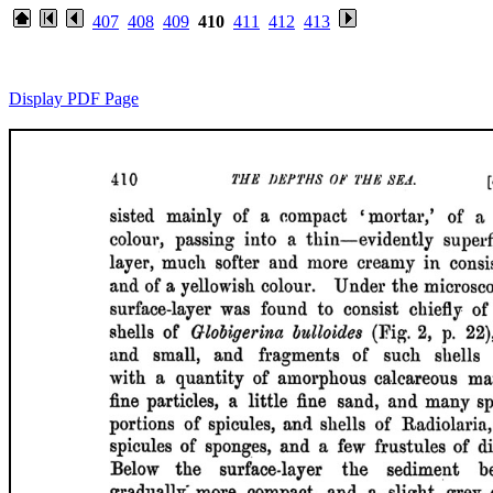
407
408
409
410
411
412
413
Display PDF Page