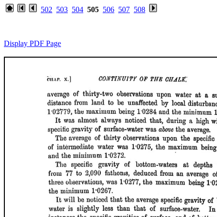
502
503
504
505
506
507
508
Display PDF Page