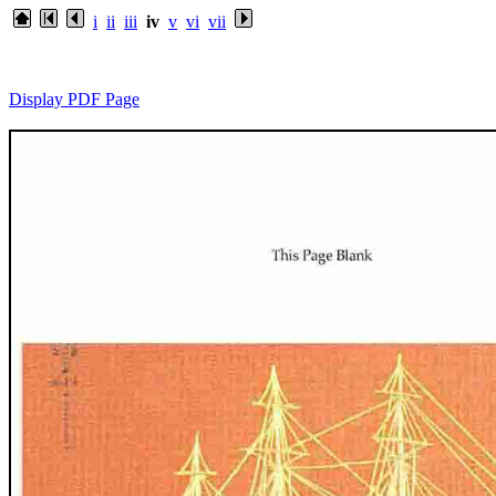
i
ii
iii
iv
v
vi
vii
Display PDF Page