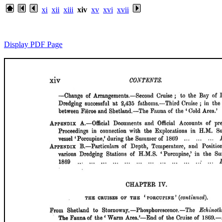
xi
xii
xiii
xiv
xv
xvi
xvii
Display PDF Page