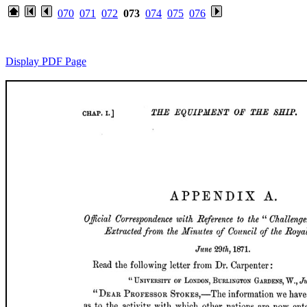
070
071
072
073
074
075
076
Display PDF Page