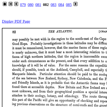
079
080
081
082
083
084
085
Display PDF Page