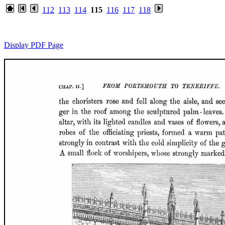
112
113
114
115
116
117
118
Display PDF Page