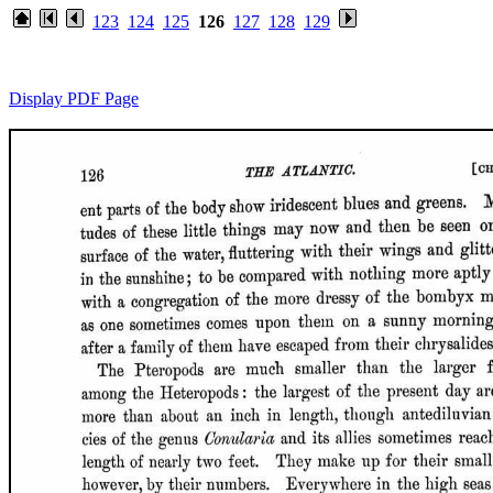
123
124
125
126
127
128
129
Display PDF Page