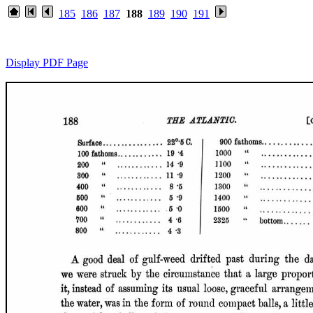
185
186
187
188
189
190
191
Display PDF Page