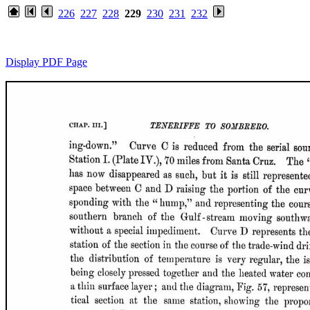
226
227
228
229
230
231
232
Display PDF Page