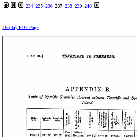
234
235
236
237
238
239
240
Display PDF Page