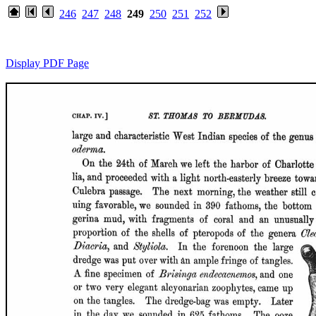
246
247
248
249
250
251
252
Display PDF Page