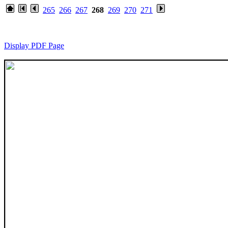
265
266
267
268
269
270
271
Display PDF Page