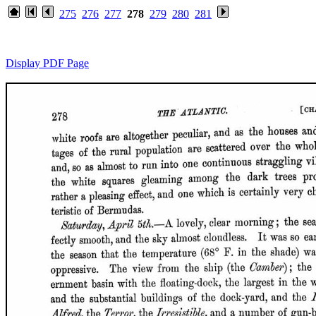
275
276
277
278
279
280
281
Display PDF Page