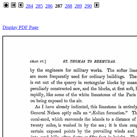
284
285
286
287
288
289
290
Display PDF Page