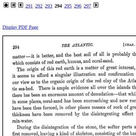
291
292
293
294
295
296
297
Display PDF Page