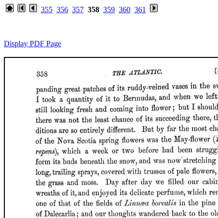
355
356
357
358
359
360
361
Display PDF Page