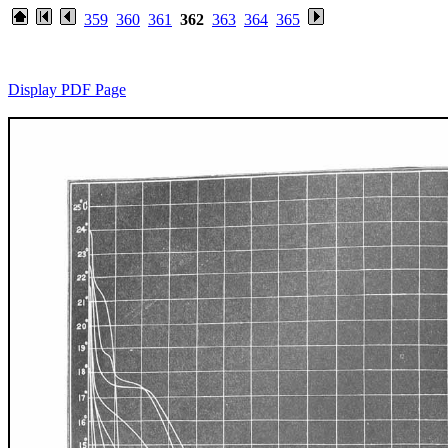
359
360
361
362
363
364
365
Display PDF Page