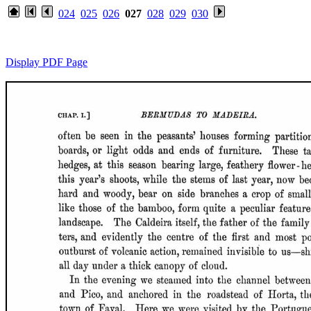
024
025
026
027
028
029
030
Display PDF Page