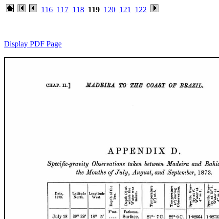
116
117
118
119
120
121
122
Display PDF Page