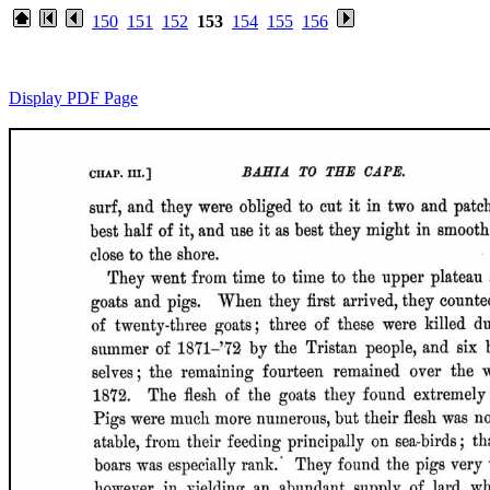
150
151
152
153
154
155
156
Display PDF Page