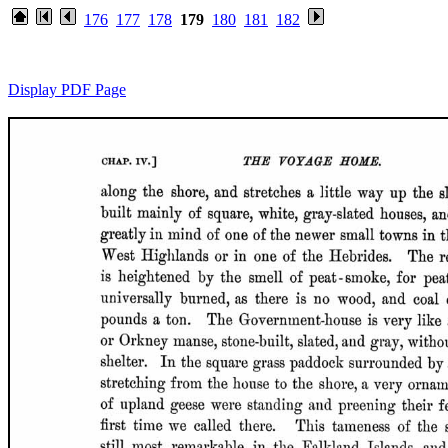
176
177
178
179
180
181
182
Display PDF Page