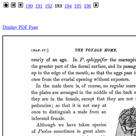
190
191
192
193
194
195
196
Display PDF Page