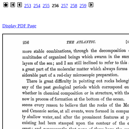
253
254
255
256
257
258
259
Display PDF Page