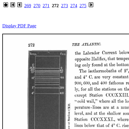
269
270
271
272
273
274
275
Display PDF Page