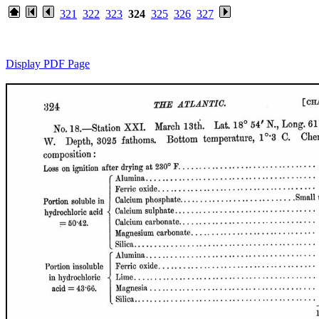
321
322
323
324
325
326
327
Display PDF Page