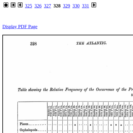
325
326
327
328
329
330
331
Display PDF Page