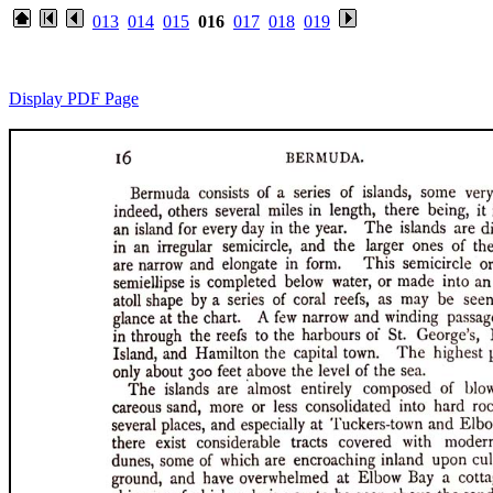
013
014
015
016
017
018
019
Display PDF Page