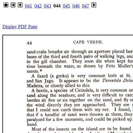
041
042
043
044
045
046
047
Display PDF Page