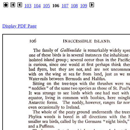
103
104
105
106
107
108
109
Display PDF Page