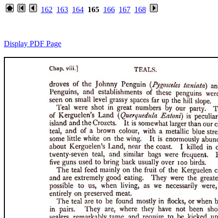
162
163
164
165
166
167
168
Display PDF Page