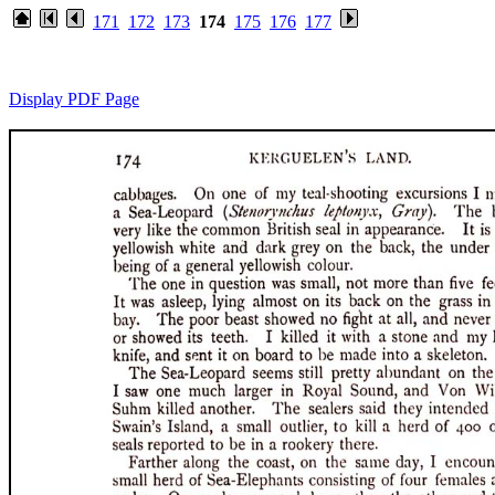
171
172
173
174
175
176
177
Display PDF Page